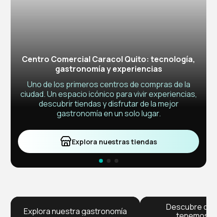
Centro Comercial Caracol
Quito: tecnología, gastronomía
Centro Comercial Caracol Quito: tecnología,
y experiencias
gastronomía y experiencias
Caracol Game On
Uno de los primeros centros de compras de la
Uno de los primeros centros de compras de la
ciudad. Un espacio icónico para vivir experiencias,
ciudad. Un espacio icónico para vivir experiencias,
Disfruta tus vacaciones en una divertida estación
descubrir tiendas y disfrutar de la mejor
descubrir tiendas y disfrutar de la mejor
de juegos en la Plazoleta Central.
gastronomía en un solo lugar.
gastronomía en un solo lugar.
Explora nuestras tiendas
Explora nuestras tiendas
Explora nuestras tiendas
Descubre que
Explora nuestra gastronomía
tenemos pa