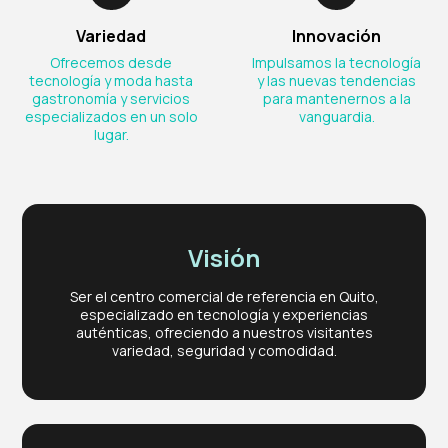
Variedad
Innovación
Ofrecemos desde
Impulsamos la tecnología
tecnología y moda hasta
y las nuevas tendencias
gastronomía y servicios
para mantenernos a la
especializados en un solo
vanguardia.
lugar.
Visión
Ser el centro comercial de referencia en Quito,
especializado en tecnología y experiencias
auténticas, ofreciendo a nuestros visitantes
variedad, seguridad y comodidad.