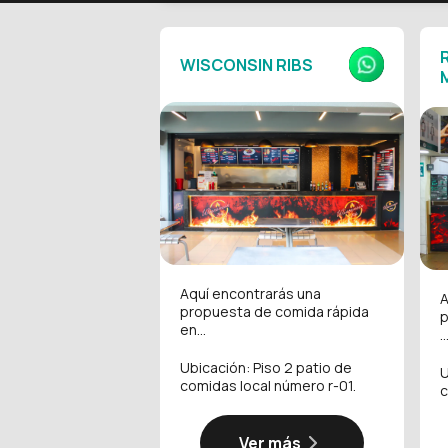
WISCONSIN RIBS
Aquí encontrarás una
A
propuesta de comida rápida
p
en...
..
Ubicación: Piso 2 patio de
U
comidas local número r-01.
c
Ver más