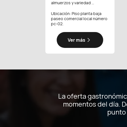
almuerzos y variedad ...
Ubicación: Piso planta baja
paseo comercial local número
pc-02.
Ver más
La oferta gastronómic
momentos del día. D
punto 