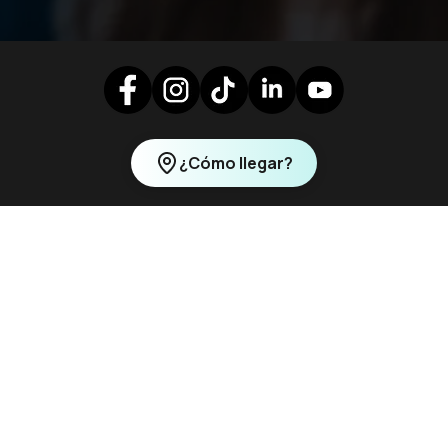
¿Cómo llegar?
Lunes a sábado 10h00-20h00
Domingo 10h00-18h00
stronomía
Tiendas
eguntas frecuentes
Blog
rteos y concursos
Locales de arriendo