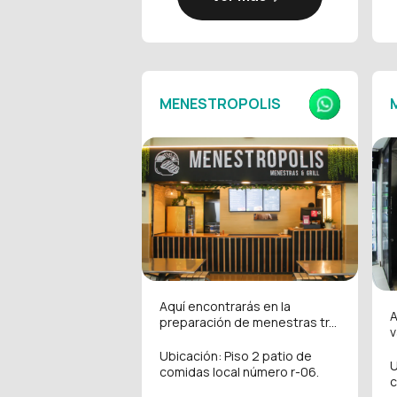
MENESTROPOLIS
Aquí encontrarás en la
A
preparación de menestras tr...
v
Ubicación: Piso 2 patio de
U
comidas local número r-06.
c