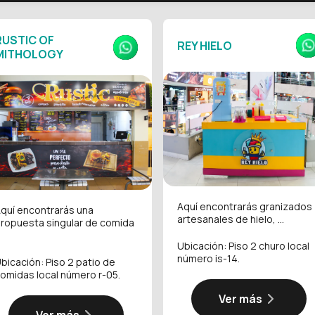
RUSTIC OF
REY HIELO
MITHOLOGY
Aquí encontrarás granizados
quí encontrarás una
artesanales de hielo, ...
ropuesta singular de comida
.
Ubicación: Piso 2 churo local
número is-14.
bicación: Piso 2 patio de
omidas local número r-05.
Ver más
Ver más