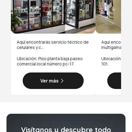
Aquí encontrarás servicio técnico de
Aquí encontrará
celulares y c...
multigama y ac..
Ubicación: Piso planta baja paseo
Ubicación: Piso
comercial local número pc-17.
101.
Ver más
Ve
Visítanos y descubre todo