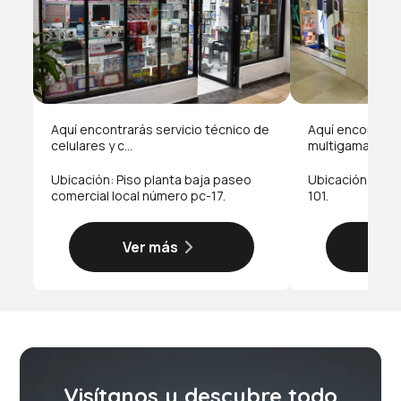
Aquí encontrarás servicio técnico de
Aquí encontrará
celulares y c...
multigama y ac..
Ubicación: Piso planta baja paseo
Ubicación: Piso
comercial local número pc-17.
101.
Ver más
Ve
Visítanos y descubre todo