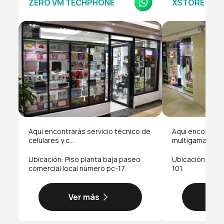
ZERO VM TECHPHONE
XSTORE
Aquí encontrarás servicio técnico de
Aquí encontrará
celulares y c...
multigama y ac..
Ubicación: Piso planta baja paseo
Ubicación: Piso
comercial local número pc-17.
101.
Ver más
Ve